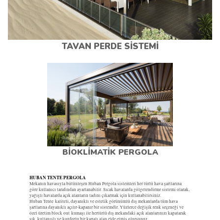
TAVAN
PERDE SİSTEMİ
BİOKLİMATİK PERGOLA
HUBAN TENTE PERGOLA
Mekanın havasıyla bütünleşen Huban Pergola sistemleri her türlü hava şartlarına
göre kullanıcı tarafından ayarlanabilir. Sıcak havalarda gölgelendirme sistemi olarak,
yağışlı havalarda açık alanların tadını çıkarmak için kullanabilirsiniz.
Huban Tente kaliteli, dayanıklı ve estetik görünümlü dış mekanlarda tüm hava
şartlarına dayanıklı açılır-kapanır bir sistemdir. Yüzlerce değişik renk seçeneği ve
özel üretim block out kumaşı ile hertürlü dış mekandaki açık alanlarınızı kapatarak
şık, kullanışlı ve konforlu bir kapalı alan elde etmiş olursunuz.