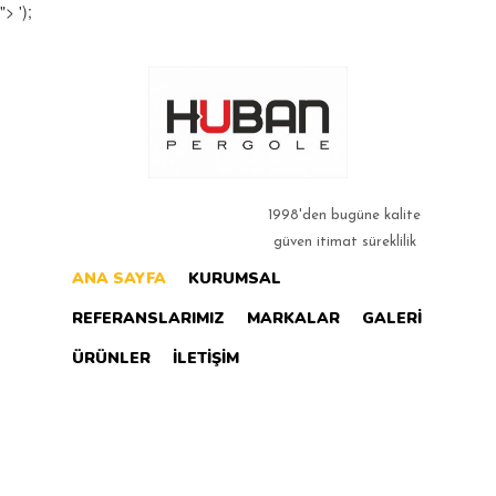
">
');
1998'den bugüne kalite
güven itimat süreklilik
ANA SAYFA
KURUMSAL
REFERANSLARIMIZ
MARKALAR
GALERI
ÜRÜNLER
İLETIŞIM